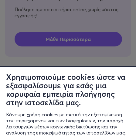
Πούλησε άμεσα εισιτήρια online, χωρίς κόστος
εγγραφής!
Χρησιμοποιούμε cookies ώστε να
εξασφαλίσουμε για εσάς μια
Πληροφορίες
κορυφαία εμπειρία πλοήγησης
Υποστήριξη
στην ιστοσελίδα μας.
Stay Connected
Κάνουμε χρήση cookies με σκοπό την εξατομίκευση
του περιεχομένου και των διαφημίσεων, την παροχή
λειτουργιών μέσων κοινωνικής δικτύωσης και την
ανάλυση της επισκεψιμότητας των ιστοσελίδων μας.
Mobile app