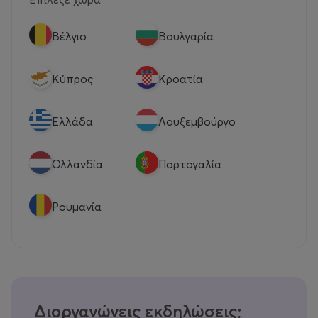
Βέλγιο
Βουλγαρία
Κύπρος
Κροατία
Eλλάδα
Λουξεμβούργο
Ολλανδία
Πορτογαλία
Ρουμανία
Διοργανώνεις εκδηλώσεις;