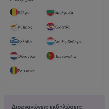
Βέλγιο
Βουλγαρία
Κύπρος
Κροατία
Eλλάδα
Λουξεμβούργο
Ολλανδία
Πορτογαλία
Ρουμανία
Διοργανώνεις εκδηλώσεις;