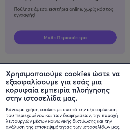
Πούλησε άμεσα εισιτήρια online, χωρίς κόστος
εγγραφής!
Χρησιμοποιούμε cookies ώστε να
εξασφαλίσουμε για εσάς μια
Πληροφορίες
κορυφαία εμπειρία πλοήγησης
Υποστήριξη
στην ιστοσελίδα μας.
Stay Connected
Κάνουμε χρήση cookies με σκοπό την εξατομίκευση
του περιεχομένου και των διαφημίσεων, την παροχή
λειτουργιών μέσων κοινωνικής δικτύωσης και την
ανάλυση της επισκεψιμότητας των ιστοσελίδων μας.
Mobile app