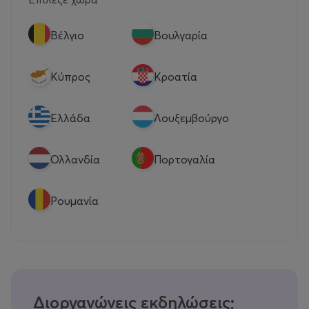
Βέλγιο
Βουλγαρία
Κύπρος
Κροατία
Eλλάδα
Λουξεμβούργο
Ολλανδία
Πορτογαλία
Ρουμανία
Διοργανώνεις εκδηλώσεις;