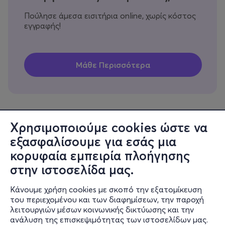
Πούλησε άμεσα εισιτήρια online, χωρίς κόστος
εγγραφής!
Χρησιμοποιούμε cookies ώστε να
εξασφαλίσουμε για εσάς μια
Πληροφορίες
κορυφαία εμπειρία πλοήγησης
Υποστήριξη
στην ιστοσελίδα μας.
Stay Connected
Κάνουμε χρήση cookies με σκοπό την εξατομίκευση
του περιεχομένου και των διαφημίσεων, την παροχή
λειτουργιών μέσων κοινωνικής δικτύωσης και την
ανάλυση της επισκεψιμότητας των ιστοσελίδων μας.
Mobile app