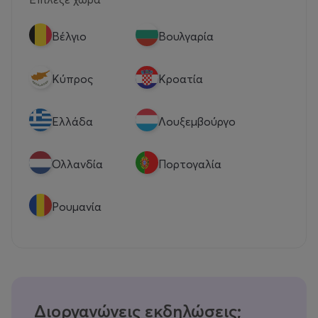
Βέλγιο
Βουλγαρία
Κύπρος
Κροατία
Eλλάδα
Λουξεμβούργο
Ολλανδία
Πορτογαλία
Ρουμανία
Διοργανώνεις εκδηλώσεις;