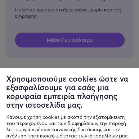
Πούλησε άμεσα εισιτήρια online, χωρίς κόστος
εγγραφής!
Χρησιμοποιούμε cookies ώστε να
εξασφαλίσουμε για εσάς μια
Πληροφορίες
κορυφαία εμπειρία πλοήγησης
Υποστήριξη
στην ιστοσελίδα μας.
Stay Connected
Κάνουμε χρήση cookies με σκοπό την εξατομίκευση
του περιεχομένου και των διαφημίσεων, την παροχή
λειτουργιών μέσων κοινωνικής δικτύωσης και την
ανάλυση της επισκεψιμότητας των ιστοσελίδων μας.
Mobile app