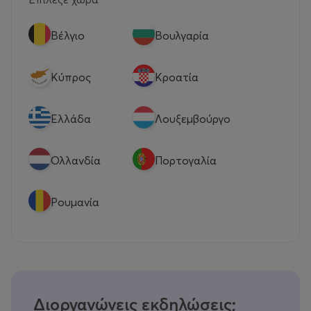
Βέλγιο
Βουλγαρία
Κύπρος
Κροατία
Eλλάδα
Λουξεμβούργο
Ολλανδία
Πορτογαλία
Ρουμανία
Διοργανώνεις εκδηλώσεις;