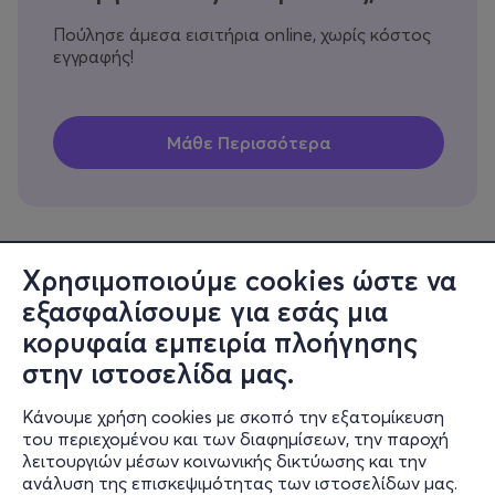
Πούλησε άμεσα εισιτήρια online, χωρίς κόστος
εγγραφής!
Χρησιμοποιούμε cookies ώστε να
εξασφαλίσουμε για εσάς μια
Πληροφορίες
κορυφαία εμπειρία πλοήγησης
Υποστήριξη
στην ιστοσελίδα μας.
Stay Connected
Κάνουμε χρήση cookies με σκοπό την εξατομίκευση
του περιεχομένου και των διαφημίσεων, την παροχή
λειτουργιών μέσων κοινωνικής δικτύωσης και την
ανάλυση της επισκεψιμότητας των ιστοσελίδων μας.
Mobile app