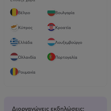
Βέλγιο
Βουλγαρία
Κύπρος
Κροατία
Eλλάδα
Λουξεμβούργο
Ολλανδία
Πορτογαλία
Ρουμανία
Διοργανώνεις εκδηλώσεις;