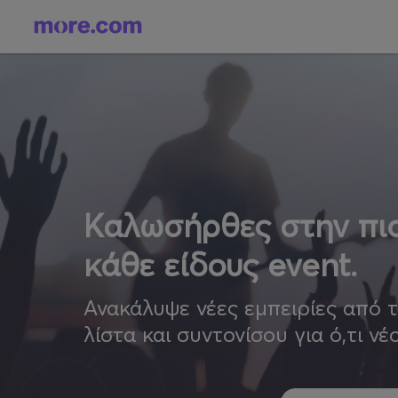
Καλωσήρθες στην πιο
κάθε είδους event.
Ανακάλυψε νέες εμπειρίες από 
λίστα και συντονίσου για ό,τι νέ