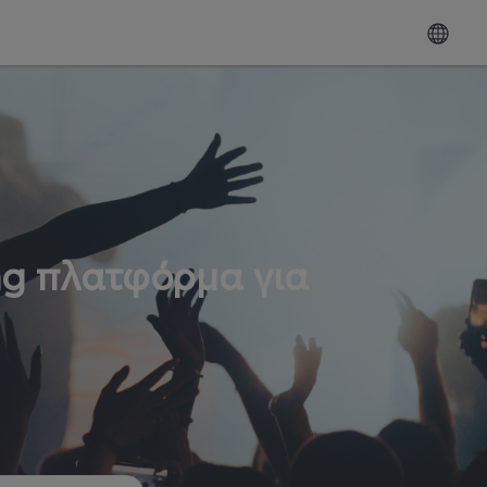
ng πλατφόρμα για
ω