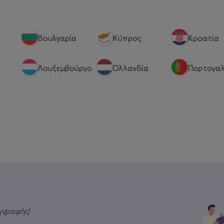
Βουλγαρία
Κύπρος
Κροατία
Λουξεμβούργο
Ολλανδία
Πορτογαλ
γγραφής!