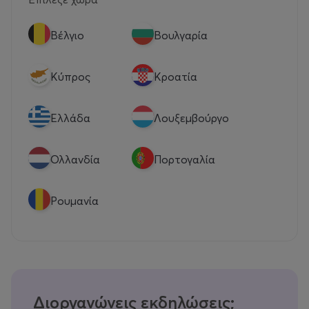
Βέλγιο
Βουλγαρία
Κύπρος
Κροατία
Eλλάδα
Λουξεμβούργο
Ολλανδία
Πορτογαλία
Ρουμανία
Διοργανώνεις εκδηλώσεις;