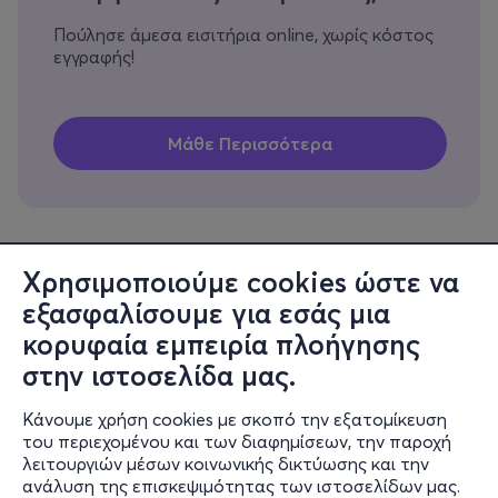
Πούλησε άμεσα εισιτήρια online, χωρίς κόστος
εγγραφής!
Χρησιμοποιούμε cookies ώστε να
εξασφαλίσουμε για εσάς μια
Πληροφορίες
κορυφαία εμπειρία πλοήγησης
Υποστήριξη
στην ιστοσελίδα μας.
Stay Connected
Κάνουμε χρήση cookies με σκοπό την εξατομίκευση
του περιεχομένου και των διαφημίσεων, την παροχή
λειτουργιών μέσων κοινωνικής δικτύωσης και την
ανάλυση της επισκεψιμότητας των ιστοσελίδων μας.
Mobile app