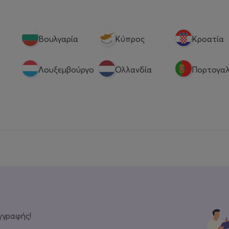
Βουλγαρία
Κύπρος
Κροατία
Λουξεμβούργο
Ολλανδία
Πορτογαλ
γγραφής!