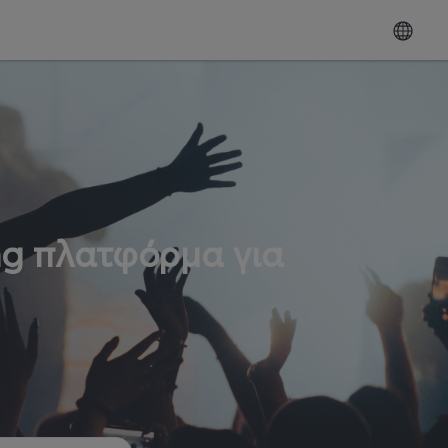
ng πλατφόρμα για
ω