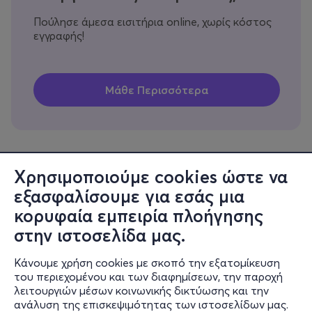
Πούλησε άμεσα εισιτήρια online, χωρίς κόστος
εγγραφής!
Χρησιμοποιούμε cookies ώστε να
εξασφαλίσουμε για εσάς μια
Πληροφορίες
κορυφαία εμπειρία πλοήγησης
Υποστήριξη
στην ιστοσελίδα μας.
Stay Connected
Κάνουμε χρήση cookies με σκοπό την εξατομίκευση
του περιεχομένου και των διαφημίσεων, την παροχή
λειτουργιών μέσων κοινωνικής δικτύωσης και την
ανάλυση της επισκεψιμότητας των ιστοσελίδων μας.
Mobile app