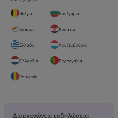
Βέλγιο
Βουλγαρία
Κύπρος
Κροατία
Eλλάδα
Λουξεμβούργο
Ολλανδία
Πορτογαλία
Ρουμανία
Διοργανώνεις εκδηλώσεις;