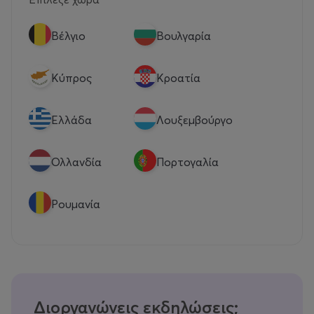
Βέλγιο
Βουλγαρία
Κύπρος
Κροατία
Eλλάδα
Λουξεμβούργο
Ολλανδία
Πορτογαλία
Ρουμανία
Διοργανώνεις εκδηλώσεις;