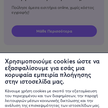
Πούλησε άμεσα εισιτήρια online, χωρίς κόστος
εγγραφής!
Χρησιμοποιούμε cookies ώστε να
εξασφαλίσουμε για εσάς μια
Πληροφορίες
κορυφαία εμπειρία πλοήγησης
Υποστήριξη
στην ιστοσελίδα μας.
Stay Connected
Κάνουμε χρήση cookies με σκοπό την εξατομίκευση
του περιεχομένου και των διαφημίσεων, την παροχή
λειτουργιών μέσων κοινωνικής δικτύωσης και την
ανάλυση της επισκεψιμότητας των ιστοσελίδων μας.
Mobile app