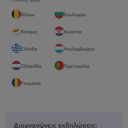
Βέλγιο
Βουλγαρία
Κύπρος
Κροατία
Eλλάδα
Λουξεμβούργο
Ολλανδία
Πορτογαλία
Ρουμανία
Διοργανώνεις εκδηλώσεις;