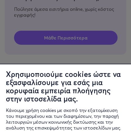
Πούλησε άμεσα εισιτήρια online, χωρίς κόστος
εγγραφής!
Χρησιμοποιούμε cookies ώστε να
εξασφαλίσουμε για εσάς μια
Πληροφορίες
κορυφαία εμπειρία πλοήγησης
Υποστήριξη
στην ιστοσελίδα μας.
Stay Connected
Κάνουμε χρήση cookies με σκοπό την εξατομίκευση
του περιεχομένου και των διαφημίσεων, την παροχή
λειτουργιών μέσων κοινωνικής δικτύωσης και την
ανάλυση της επισκεψιμότητας των ιστοσελίδων μας.
Mobile app