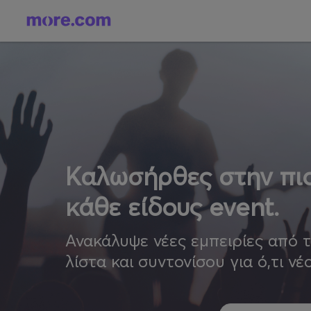
Καλωσήρθες στην πιο
κάθε είδους event.
Ανακάλυψε νέες εμπειρίες από 
λίστα και συντονίσου για ό,τι νέ