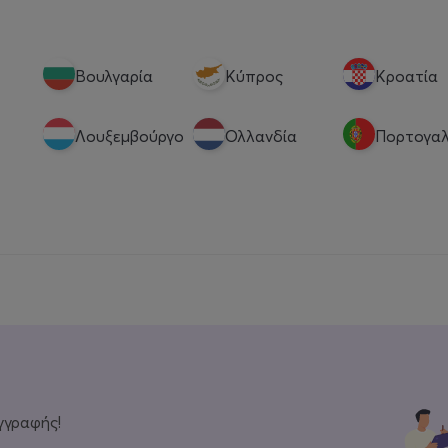
Βουλγαρία
Κύπρος
Κροατία
Λουξεμβούργο
Ολλανδία
Πορτογαλ
γγραφής!