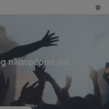
ng πλατφόρμα για
ω