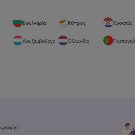
Βουλγαρία
Κύπρος
Κροατία
Λουξεμβούργο
Ολλανδία
Πορτογαλ
γγραφής!