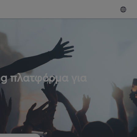
ng πλατφόρμα για
ω