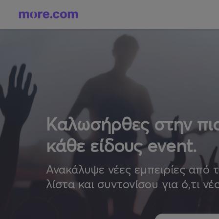
Καλωσήρθες στην πιο
κάθε είδους event.
Ανακάλυψε νέες εμπειρίες από 
λίστα και συντονίσου για ό,τι νέ