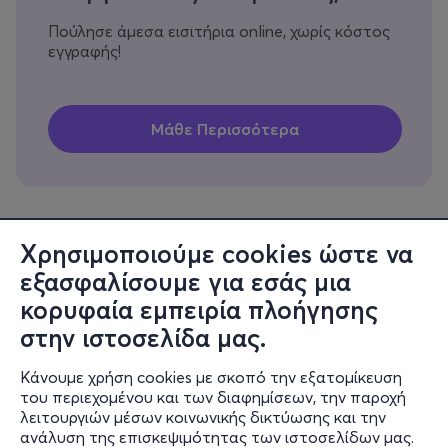
Πούλησε άμεσα εισιτήρια online, χωρίς κόστος
εγγραφής!
Χρησιμοποιούμε cookies ώστε να
εξασφαλίσουμε για εσάς μια
Πληροφορίες
κορυφαία εμπειρία πλοήγησης
Υποστήριξη
στην ιστοσελίδα μας.
Stay Connected
Κάνουμε χρήση cookies με σκοπό την εξατομίκευση
του περιεχομένου και των διαφημίσεων, την παροχή
λειτουργιών μέσων κοινωνικής δικτύωσης και την
ανάλυση της επισκεψιμότητας των ιστοσελίδων μας.
Mobile app