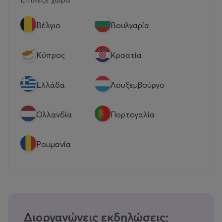
Βέλγιο
Βουλγαρία
Κύπρος
Κροατία
Eλλάδα
Λουξεμβούργο
Ολλανδία
Πορτογαλία
Ρουμανία
Διοργανώνεις εκδηλώσεις;