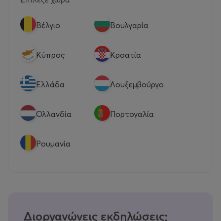
Βέλγιο
Βουλγαρία
Κύπρος
Κροατία
Eλλάδα
Λουξεμβούργο
Ολλανδία
Πορτογαλία
Ρουμανία
Διοργανώνεις εκδηλώσεις;