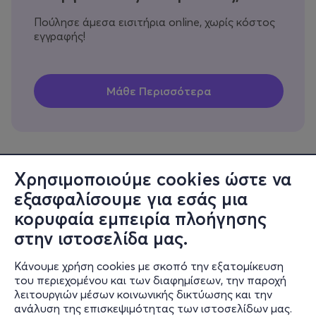
Πούλησε άμεσα εισιτήρια online, χωρίς κόστος
εγγραφής!
Χρησιμοποιούμε cookies ώστε να
εξασφαλίσουμε για εσάς μια
Πληροφορίες
κορυφαία εμπειρία πλοήγησης
Υποστήριξη
στην ιστοσελίδα μας.
Stay Connected
Κάνουμε χρήση cookies με σκοπό την εξατομίκευση
του περιεχομένου και των διαφημίσεων, την παροχή
λειτουργιών μέσων κοινωνικής δικτύωσης και την
ανάλυση της επισκεψιμότητας των ιστοσελίδων μας.
Mobile app