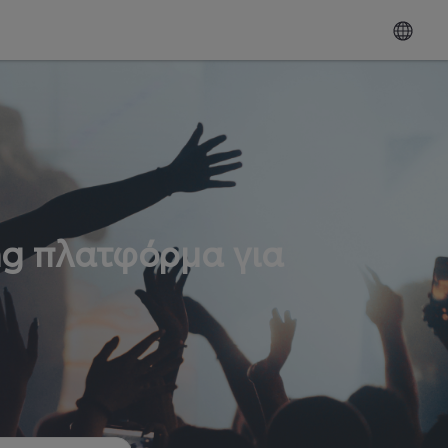
ng πλατφόρμα για
ω