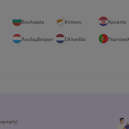
Βουλγαρία
Κύπρος
Κροατία
Λουξεμβούργο
Ολλανδία
Πορτογαλ
γγραφής!