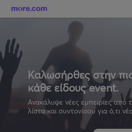
Καλωσήρθες στην πιο
κάθε είδους event.
Ανακάλυψε νέες εμπειρίες από 
λίστα και συντονίσου για ό,τι νέ