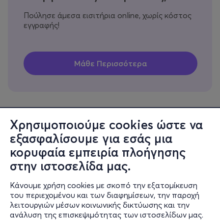
Πούλησε άμεσα εισιτήρια online, χωρίς κόστος
εγγραφής!
Χρησιμοποιούμε cookies ώστε να
εξασφαλίσουμε για εσάς μια
Πληροφορίες
κορυφαία εμπειρία πλοήγησης
Υποστήριξη
στην ιστοσελίδα μας.
Stay Connected
Κάνουμε χρήση cookies με σκοπό την εξατομίκευση
του περιεχομένου και των διαφημίσεων, την παροχή
λειτουργιών μέσων κοινωνικής δικτύωσης και την
ανάλυση της επισκεψιμότητας των ιστοσελίδων μας.
Mobile app