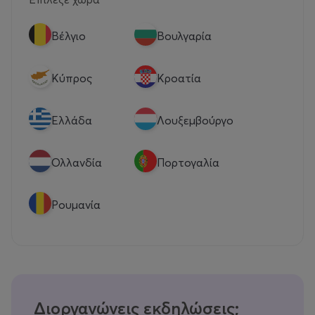
Βέλγιο
Βουλγαρία
Κύπρος
Κροατία
Eλλάδα
Λουξεμβούργο
Ολλανδία
Πορτογαλία
Ρουμανία
Διοργανώνεις εκδηλώσεις;