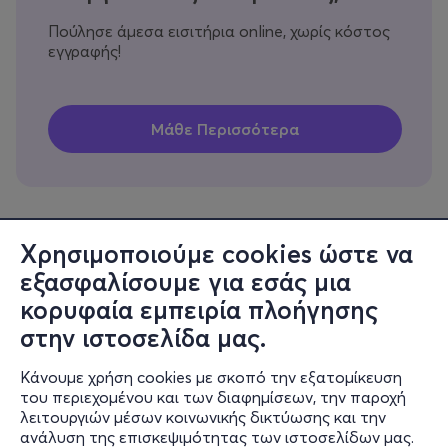
Πούλησε άμεσα εισιτήρια online, χωρίς κόστος
εγγραφής!
Χρησιμοποιούμε cookies ώστε να
εξασφαλίσουμε για εσάς μια
Πληροφορίες
κορυφαία εμπειρία πλοήγησης
Υποστήριξη
στην ιστοσελίδα μας.
Stay Connected
Κάνουμε χρήση cookies με σκοπό την εξατομίκευση
του περιεχομένου και των διαφημίσεων, την παροχή
λειτουργιών μέσων κοινωνικής δικτύωσης και την
ανάλυση της επισκεψιμότητας των ιστοσελίδων μας.
Mobile app