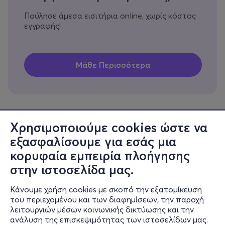
Πούλησε άμεσα εισιτήρια online, χωρίς κόστος
εγγραφής!
Χρησιμοποιούμε cookies ώστε να
εξασφαλίσουμε για εσάς μια
Πληροφορίες
κορυφαία εμπειρία πλοήγησης
Υποστήριξη
στην ιστοσελίδα μας.
Stay Connected
Κάνουμε χρήση cookies με σκοπό την εξατομίκευση
του περιεχομένου και των διαφημίσεων, την παροχή
λειτουργιών μέσων κοινωνικής δικτύωσης και την
ανάλυση της επισκεψιμότητας των ιστοσελίδων μας.
Mobile app