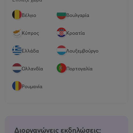
Βέλγιο
Βουλγαρία
Κύπρος
Κροατία
Eλλάδα
Λουξεμβούργο
Ολλανδία
Πορτογαλία
Ρουμανία
Διοργανώνεις εκδηλώσεις;