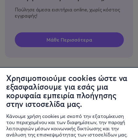
Πούλησε άμεσα εισιτήρια online, χωρίς κόστος
εγγραφής!
Χρησιμοποιούμε cookies ώστε να
εξασφαλίσουμε για εσάς μια
Πληροφορίες
κορυφαία εμπειρία πλοήγησης
Υποστήριξη
στην ιστοσελίδα μας.
Stay Connected
Κάνουμε χρήση cookies με σκοπό την εξατομίκευση
του περιεχομένου και των διαφημίσεων, την παροχή
λειτουργιών μέσων κοινωνικής δικτύωσης και την
ανάλυση της επισκεψιμότητας των ιστοσελίδων μας.
Mobile app