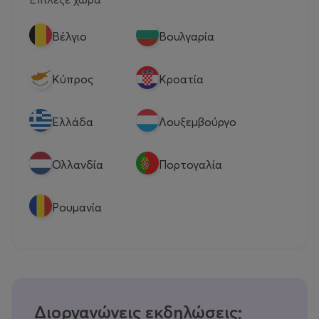
Βέλγιο
Βουλγαρία
Κύπρος
Κροατία
Eλλάδα
Λουξεμβούργο
Ολλανδία
Πορτογαλία
Ρουμανία
Διοργανώνεις εκδηλώσεις;