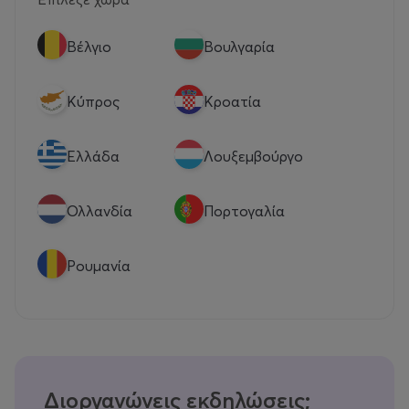
Βέλγιο
Βουλγαρία
Κύπρος
Κροατία
Eλλάδα
Λουξεμβούργο
Ολλανδία
Πορτογαλία
Ρουμανία
Διοργανώνεις εκδηλώσεις;