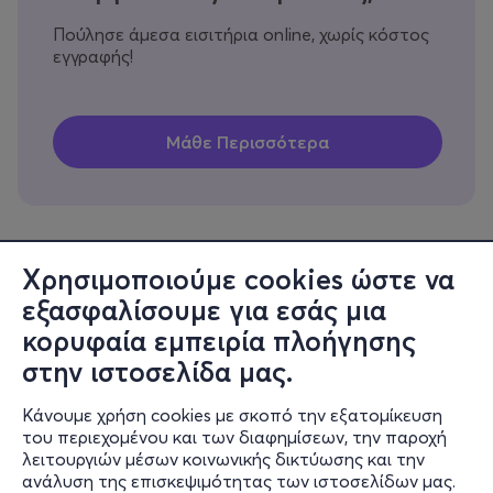
Πούλησε άμεσα εισιτήρια online, χωρίς κόστος
εγγραφής!
Χρησιμοποιούμε cookies ώστε να
εξασφαλίσουμε για εσάς μια
Πληροφορίες
κορυφαία εμπειρία πλοήγησης
Υποστήριξη
στην ιστοσελίδα μας.
Stay Connected
Κάνουμε χρήση cookies με σκοπό την εξατομίκευση
του περιεχομένου και των διαφημίσεων, την παροχή
λειτουργιών μέσων κοινωνικής δικτύωσης και την
ανάλυση της επισκεψιμότητας των ιστοσελίδων μας.
Mobile app