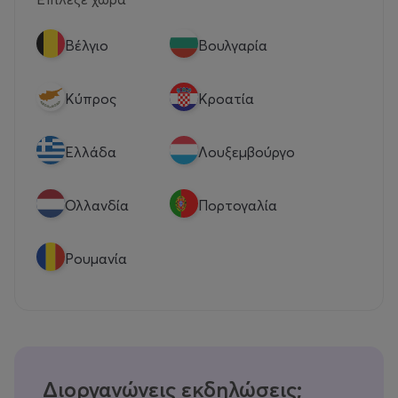
Βέλγιο
Βουλγαρία
Κύπρος
Κροατία
Eλλάδα
Λουξεμβούργο
Ολλανδία
Πορτογαλία
Ρουμανία
Διοργανώνεις εκδηλώσεις;