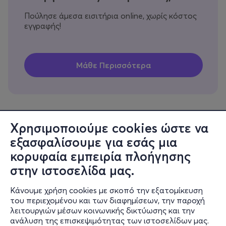
Πούλησε άμεσα εισιτήρια online, χωρίς κόστος
εγγραφής!
Χρησιμοποιούμε cookies ώστε να
εξασφαλίσουμε για εσάς μια
Πληροφορίες
κορυφαία εμπειρία πλοήγησης
Υποστήριξη
στην ιστοσελίδα μας.
Stay Connected
Κάνουμε χρήση cookies με σκοπό την εξατομίκευση
του περιεχομένου και των διαφημίσεων, την παροχή
λειτουργιών μέσων κοινωνικής δικτύωσης και την
ανάλυση της επισκεψιμότητας των ιστοσελίδων μας.
Mobile app