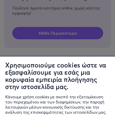
Πούλησε άμεσα εισιτήρια online, χωρίς κόστος
εγγραφής!
Χρησιμοποιούμε cookies ώστε να
εξασφαλίσουμε για εσάς μια
Πληροφορίες
κορυφαία εμπειρία πλοήγησης
Υποστήριξη
στην ιστοσελίδα μας.
Stay Connected
Κάνουμε χρήση cookies με σκοπό την εξατομίκευση
του περιεχομένου και των διαφημίσεων, την παροχή
λειτουργιών μέσων κοινωνικής δικτύωσης και την
ανάλυση της επισκεψιμότητας των ιστοσελίδων μας.
Mobile app