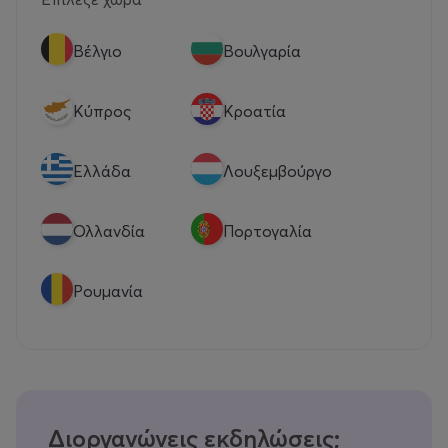
Βέλγιο
Βουλγαρία
Κύπρος
Κροατία
Eλλάδα
Λουξεμβούργο
Ολλανδία
Πορτογαλία
Ρουμανία
Διοργανώνεις εκδηλώσεις;