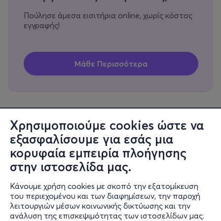
Πούλησε άμεσα εισιτήρια online, χωρίς κόστος
εγγραφής!
Χρησιμοποιούμε cookies ώστε να
εξασφαλίσουμε για εσάς μια
Πληροφορίες
κορυφαία εμπειρία πλοήγησης
Υποστήριξη
στην ιστοσελίδα μας.
Stay Connected
Κάνουμε χρήση cookies με σκοπό την εξατομίκευση
του περιεχομένου και των διαφημίσεων, την παροχή
λειτουργιών μέσων κοινωνικής δικτύωσης και την
ανάλυση της επισκεψιμότητας των ιστοσελίδων μας.
Mobile app