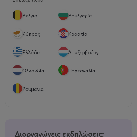
Βέλγιο
Βουλγαρία
Κύπρος
Κροατία
Eλλάδα
Λουξεμβούργο
Ολλανδία
Πορτογαλία
Ρουμανία
Διοργανώνεις εκδηλώσεις;