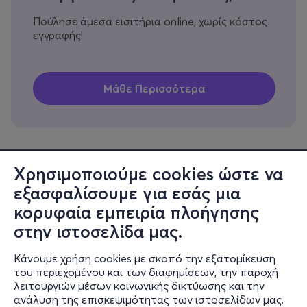
Πούλησε άμεσα εισιτήρια online, χωρίς κόστος
εγγραφής!
Χρησιμοποιούμε cookies ώστε να
εξασφαλίσουμε για εσάς μια
Πληροφορίες
κορυφαία εμπειρία πλοήγησης
Υποστήριξη
στην ιστοσελίδα μας.
Stay Connected
Κάνουμε χρήση cookies με σκοπό την εξατομίκευση
του περιεχομένου και των διαφημίσεων, την παροχή
λειτουργιών μέσων κοινωνικής δικτύωσης και την
ανάλυση της επισκεψιμότητας των ιστοσελίδων μας.
Mobile app