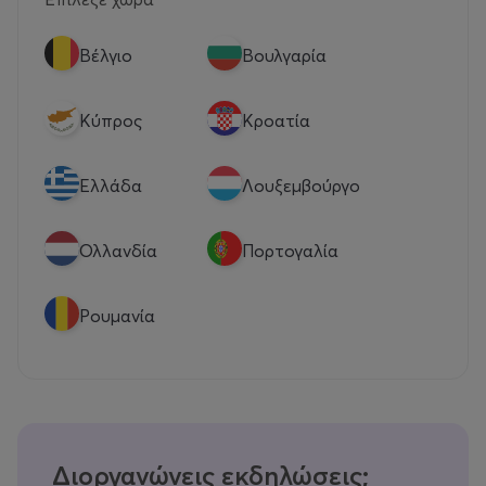
Βέλγιο
Βουλγαρία
Κύπρος
Κροατία
Eλλάδα
Λουξεμβούργο
Ολλανδία
Πορτογαλία
Ρουμανία
Διοργανώνεις εκδηλώσεις;