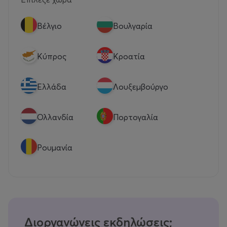
Βέλγιο
Βουλγαρία
Κύπρος
Κροατία
Eλλάδα
Λουξεμβούργο
Ολλανδία
Πορτογαλία
Ρουμανία
Διοργανώνεις εκδηλώσεις;