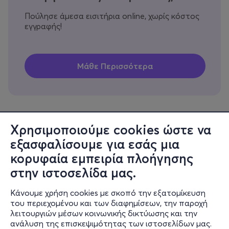
Πούλησε άμεσα εισιτήρια online, χωρίς κόστος
εγγραφής!
Χρησιμοποιούμε cookies ώστε να
εξασφαλίσουμε για εσάς μια
Πληροφορίες
κορυφαία εμπειρία πλοήγησης
Υποστήριξη
στην ιστοσελίδα μας.
Stay Connected
Κάνουμε χρήση cookies με σκοπό την εξατομίκευση
του περιεχομένου και των διαφημίσεων, την παροχή
λειτουργιών μέσων κοινωνικής δικτύωσης και την
ανάλυση της επισκεψιμότητας των ιστοσελίδων μας.
Mobile app