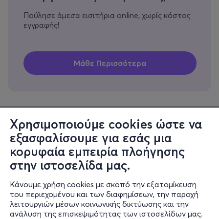
Πούλησε άμεσα εισιτήρια online, χωρίς κόστος
εγγραφής!
Χρησιμοποιούμε cookies ώστε να
εξασφαλίσουμε για εσάς μια
Πληροφορίες
κορυφαία εμπειρία πλοήγησης
Υποστήριξη
στην ιστοσελίδα μας.
Stay Connected
Κάνουμε χρήση cookies με σκοπό την εξατομίκευση
του περιεχομένου και των διαφημίσεων, την παροχή
λειτουργιών μέσων κοινωνικής δικτύωσης και την
ανάλυση της επισκεψιμότητας των ιστοσελίδων μας.
Mobile app