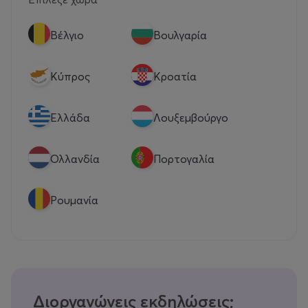
Βέλγιο
Βουλγαρία
Κύπρος
Κροατία
Eλλάδα
Λουξεμβούργο
Ολλανδία
Πορτογαλία
Ρουμανία
Διοργανώνεις εκδηλώσεις;