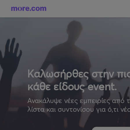
Καλωσήρθες στην πιο
κάθε είδους event.
Ανακάλυψε νέες εμπειρίες από 
λίστα και συντονίσου για ό,τι νέ