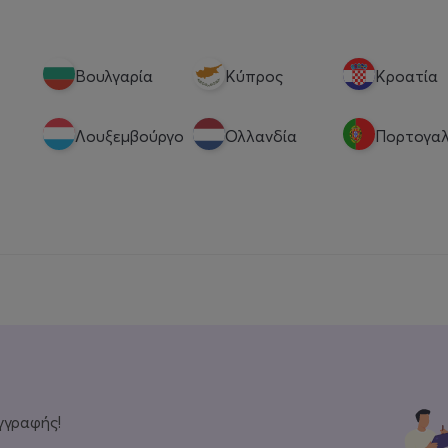
Βουλγαρία
Κύπρος
Κροατία
Λουξεμβούργο
Ολλανδία
Πορτογαλ
γγραφής!