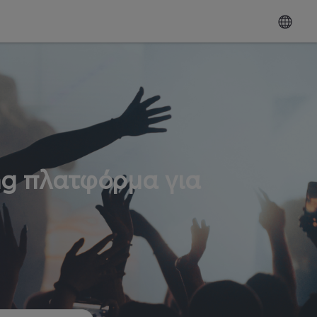
ng πλατφόρμα για
ω