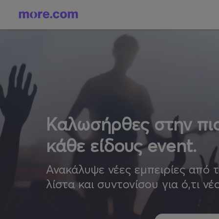
Καλωσήρθες στην πιο
κάθε είδους event.
Ανακάλυψε νέες εμπειρίες από 
λίστα και συντονίσου για ό,τι νέ