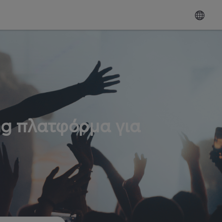
ng πλατφόρμα για
ω