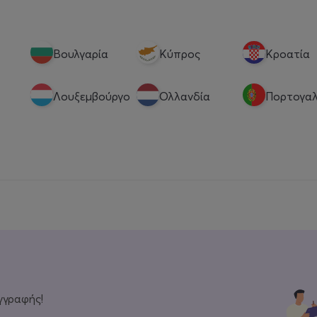
Βουλγαρία
Κύπρος
Κροατία
Λουξεμβούργο
Ολλανδία
Πορτογαλ
γγραφής!