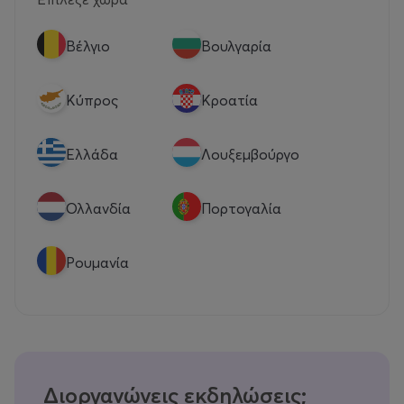
Βέλγιο
Βουλγαρία
Κύπρος
Κροατία
Eλλάδα
Λουξεμβούργο
Ολλανδία
Πορτογαλία
Ρουμανία
Διοργανώνεις εκδηλώσεις;