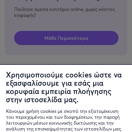
Πούλησε άμεσα εισιτήρια online, χωρίς κόστος
εγγραφής!
Χρησιμοποιούμε cookies ώστε να
εξασφαλίσουμε για εσάς μια
Πληροφορίες
κορυφαία εμπειρία πλοήγησης
Υποστήριξη
στην ιστοσελίδα μας.
Stay Connected
Κάνουμε χρήση cookies με σκοπό την εξατομίκευση
του περιεχομένου και των διαφημίσεων, την παροχή
λειτουργιών μέσων κοινωνικής δικτύωσης και την
ανάλυση της επισκεψιμότητας των ιστοσελίδων μας.
Mobile app