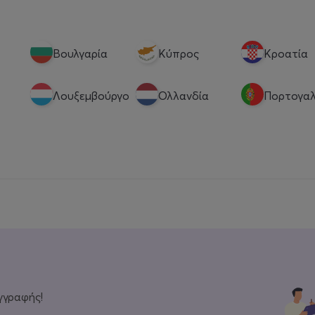
Βουλγαρία
Κύπρος
Κροατία
Λουξεμβούργο
Ολλανδία
Πορτογαλ
γγραφής!