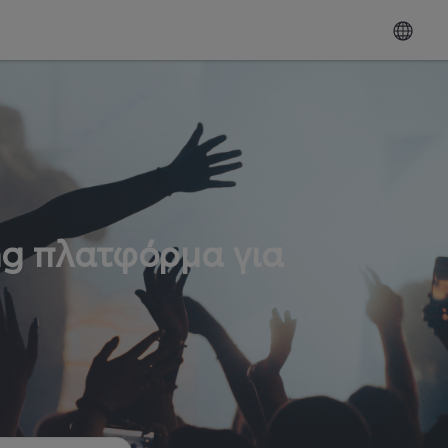
ng πλατφόρμα για
ω