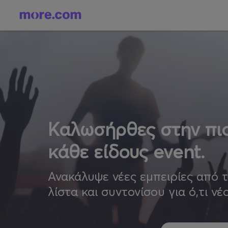
Καλωσήρθες στην πιο
κάθε είδους event.
Ανακάλυψε νέες εμπειρίες από 
λίστα και συντονίσου για ό,τι νέ