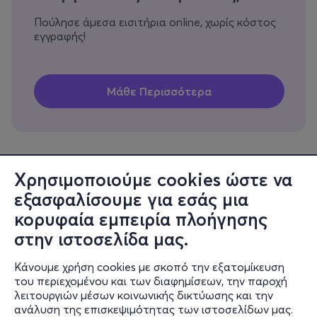
Πούλησε άμεσα εισιτήρια online, χωρίς κόστος
εγγραφής!
Χρησιμοποιούμε cookies ώστε να
εξασφαλίσουμε για εσάς μια
Πληροφορίες
κορυφαία εμπειρία πλοήγησης
Υποστήριξη
στην ιστοσελίδα μας.
Stay Connected
Κάνουμε χρήση cookies με σκοπό την εξατομίκευση
του περιεχομένου και των διαφημίσεων, την παροχή
λειτουργιών μέσων κοινωνικής δικτύωσης και την
ανάλυση της επισκεψιμότητας των ιστοσελίδων μας.
Mobile app