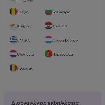
Βέλγιο
Βουλγαρία
Κύπρος
Κροατία
Eλλάδα
Λουξεμβούργο
Ολλανδία
Πορτογαλία
Ρουμανία
Διοργανώνεις εκδηλώσεις;