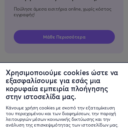
Πούλησε άμεσα εισιτήρια online, χωρίς κόστος
εγγραφής!
Χρησιμοποιούμε cookies ώστε να
εξασφαλίσουμε για εσάς μια
Πληροφορίες
κορυφαία εμπειρία πλοήγησης
Υποστήριξη
στην ιστοσελίδα μας.
Stay Connected
Κάνουμε χρήση cookies με σκοπό την εξατομίκευση
του περιεχομένου και των διαφημίσεων, την παροχή
λειτουργιών μέσων κοινωνικής δικτύωσης και την
ανάλυση της επισκεψιμότητας των ιστοσελίδων μας.
Mobile app