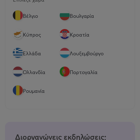
Βέλγιο
Βουλγαρία
Κύπρος
Κροατία
Eλλάδα
Λουξεμβούργο
Ολλανδία
Πορτογαλία
Ρουμανία
Διοργανώνεις εκδηλώσεις;