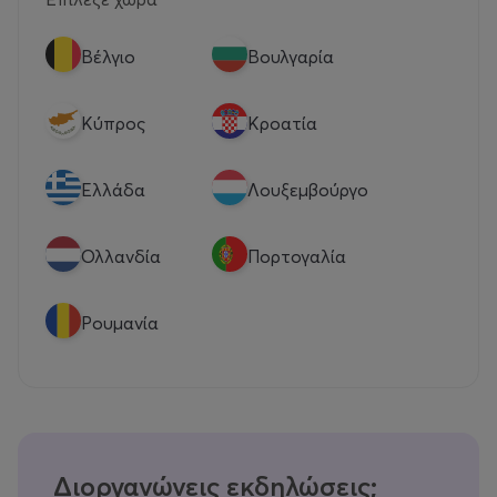
Βέλγιο
Βουλγαρία
Κύπρος
Κροατία
Eλλάδα
Λουξεμβούργο
Ολλανδία
Πορτογαλία
Ρουμανία
Διοργανώνεις εκδηλώσεις;