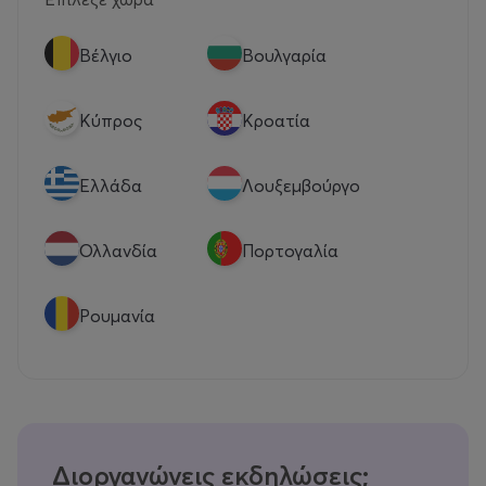
Βέλγιο
Βουλγαρία
Κύπρος
Κροατία
Eλλάδα
Λουξεμβούργο
Ολλανδία
Πορτογαλία
Ρουμανία
Διοργανώνεις εκδηλώσεις;