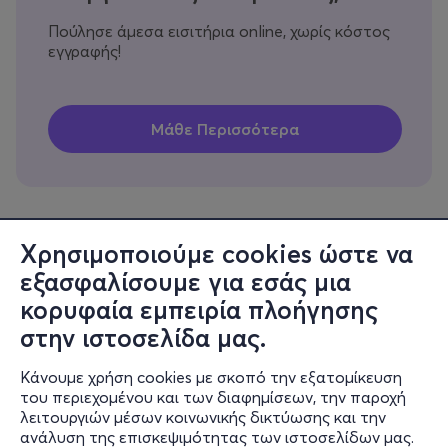
Πούλησε άμεσα εισιτήρια online, χωρίς κόστος
εγγραφής!
Χρησιμοποιούμε cookies ώστε να
εξασφαλίσουμε για εσάς μια
Πληροφορίες
κορυφαία εμπειρία πλοήγησης
Υποστήριξη
στην ιστοσελίδα μας.
Stay Connected
Κάνουμε χρήση cookies με σκοπό την εξατομίκευση
του περιεχομένου και των διαφημίσεων, την παροχή
λειτουργιών μέσων κοινωνικής δικτύωσης και την
ανάλυση της επισκεψιμότητας των ιστοσελίδων μας.
Mobile app