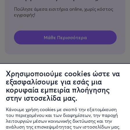
Πούλησε άμεσα εισιτήρια online, χωρίς κόστος
εγγραφής!
Χρησιμοποιούμε cookies ώστε να
εξασφαλίσουμε για εσάς μια
Πληροφορίες
κορυφαία εμπειρία πλοήγησης
Υποστήριξη
στην ιστοσελίδα μας.
Stay Connected
Κάνουμε χρήση cookies με σκοπό την εξατομίκευση
του περιεχομένου και των διαφημίσεων, την παροχή
λειτουργιών μέσων κοινωνικής δικτύωσης και την
ανάλυση της επισκεψιμότητας των ιστοσελίδων μας.
Mobile app