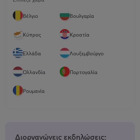
Βέλγιο
Βουλγαρία
Κύπρος
Κροατία
Eλλάδα
Λουξεμβούργο
Ολλανδία
Πορτογαλία
Ρουμανία
Διοργανώνεις εκδηλώσεις;