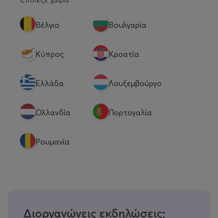
Βέλγιο
Βουλγαρία
Κύπρος
Κροατία
Eλλάδα
Λουξεμβούργο
Ολλανδία
Πορτογαλία
Ρουμανία
Διοργανώνεις εκδηλώσεις;