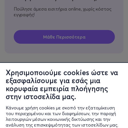
Πούλησε άμεσα εισιτήρια online, χωρίς κόστος
εγγραφής!
Χρησιμοποιούμε cookies ώστε να
εξασφαλίσουμε για εσάς μια
Πληροφορίες
κορυφαία εμπειρία πλοήγησης
Υποστήριξη
στην ιστοσελίδα μας.
Stay Connected
Κάνουμε χρήση cookies με σκοπό την εξατομίκευση
του περιεχομένου και των διαφημίσεων, την παροχή
λειτουργιών μέσων κοινωνικής δικτύωσης και την
ανάλυση της επισκεψιμότητας των ιστοσελίδων μας.
Mobile app