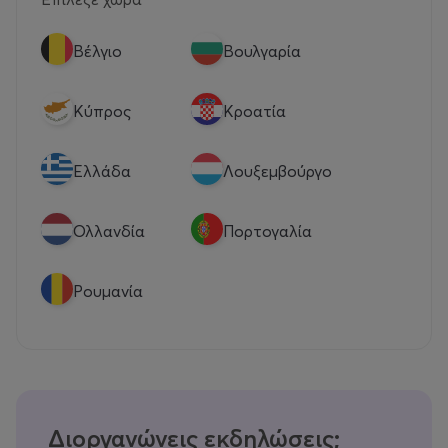
Βέλγιο
Βουλγαρία
Κύπρος
Κροατία
Eλλάδα
Λουξεμβούργο
Ολλανδία
Πορτογαλία
Ρουμανία
Διοργανώνεις εκδηλώσεις;