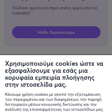
Πούλησε άμεσα εισιτήρια online, χωρίς κόστος
εγγραφής!
Χρησιμοποιούμε cookies ώστε να
εξασφαλίσουμε για εσάς μια
Πληροφορίες
κορυφαία εμπειρία πλοήγησης
Υποστήριξη
στην ιστοσελίδα μας.
Stay Connected
Κάνουμε χρήση cookies με σκοπό την εξατομίκευση
του περιεχομένου και των διαφημίσεων, την παροχή
λειτουργιών μέσων κοινωνικής δικτύωσης και την
ανάλυση της επισκεψιμότητας των ιστοσελίδων μας.
Mobile app