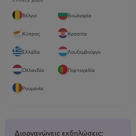
Βέλγιο
Βουλγαρία
Κύπρος
Κροατία
Eλλάδα
Λουξεμβούργο
Ολλανδία
Πορτογαλία
Ρουμανία
Διοργανώνεις εκδηλώσεις;