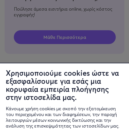
Πούλησε άμεσα εισιτήρια online, χωρίς κόστος
εγγραφής!
Χρησιμοποιούμε cookies ώστε να
εξασφαλίσουμε για εσάς μια
Πληροφορίες
κορυφαία εμπειρία πλοήγησης
Υποστήριξη
στην ιστοσελίδα μας.
Stay Connected
Κάνουμε χρήση cookies με σκοπό την εξατομίκευση
του περιεχομένου και των διαφημίσεων, την παροχή
λειτουργιών μέσων κοινωνικής δικτύωσης και την
ανάλυση της επισκεψιμότητας των ιστοσελίδων μας.
Mobile app