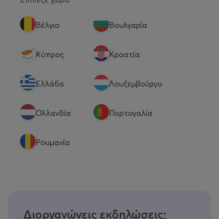
Βέλγιο
Βουλγαρία
Κύπρος
Κροατία
Eλλάδα
Λουξεμβούργο
Ολλανδία
Πορτογαλία
Ρουμανία
Διοργανώνεις εκδηλώσεις;