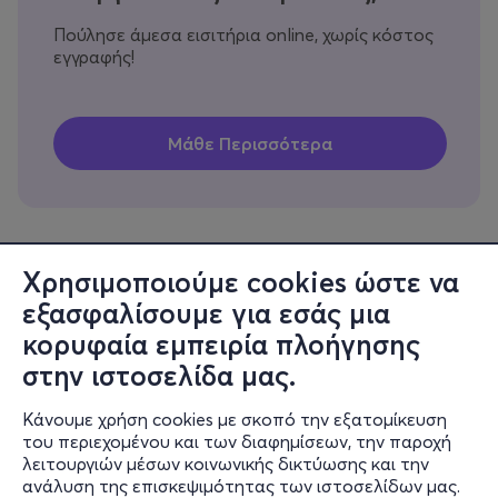
Πούλησε άμεσα εισιτήρια online, χωρίς κόστος
εγγραφής!
Χρησιμοποιούμε cookies ώστε να
εξασφαλίσουμε για εσάς μια
Πληροφορίες
κορυφαία εμπειρία πλοήγησης
Υποστήριξη
στην ιστοσελίδα μας.
Stay Connected
Κάνουμε χρήση cookies με σκοπό την εξατομίκευση
του περιεχομένου και των διαφημίσεων, την παροχή
λειτουργιών μέσων κοινωνικής δικτύωσης και την
ανάλυση της επισκεψιμότητας των ιστοσελίδων μας.
Mobile app