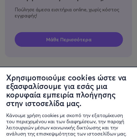
Πούλησε άμεσα εισιτήρια online, χωρίς κόστος
εγγραφής!
Χρησιμοποιούμε cookies ώστε να
εξασφαλίσουμε για εσάς μια
Πληροφορίες
κορυφαία εμπειρία πλοήγησης
Υποστήριξη
στην ιστοσελίδα μας.
Stay Connected
Κάνουμε χρήση cookies με σκοπό την εξατομίκευση
του περιεχομένου και των διαφημίσεων, την παροχή
λειτουργιών μέσων κοινωνικής δικτύωσης και την
ανάλυση της επισκεψιμότητας των ιστοσελίδων μας.
Mobile app