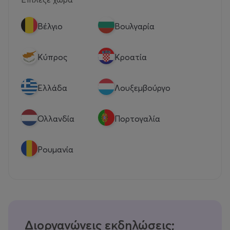
Βέλγιο
Βουλγαρία
Κύπρος
Κροατία
Eλλάδα
Λουξεμβούργο
Ολλανδία
Πορτογαλία
Ρουμανία
Διοργανώνεις εκδηλώσεις;