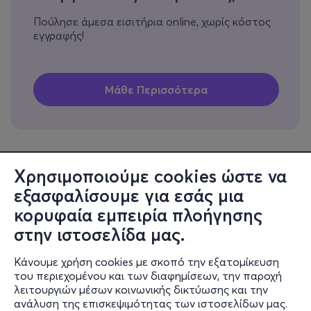
Πούλησε άμεσα εισιτήρια online, χωρίς κόστος
εγγραφής!
Χρησιμοποιούμε cookies ώστε να
εξασφαλίσουμε για εσάς μια
Πληροφορίες
κορυφαία εμπειρία πλοήγησης
Υποστήριξη
στην ιστοσελίδα μας.
Stay Connected
Κάνουμε χρήση cookies με σκοπό την εξατομίκευση
του περιεχομένου και των διαφημίσεων, την παροχή
λειτουργιών μέσων κοινωνικής δικτύωσης και την
ανάλυση της επισκεψιμότητας των ιστοσελίδων μας.
Mobile app