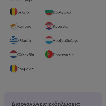
Βέλγιο
Βουλγαρία
Κύπρος
Κροατία
Eλλάδα
Λουξεμβούργο
Ολλανδία
Πορτογαλία
Ρουμανία
Διοργανώνεις εκδηλώσεις;