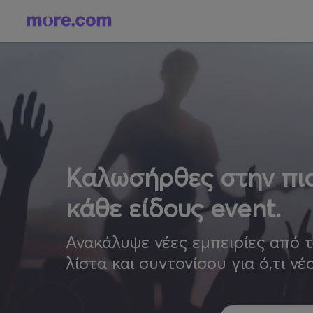
Καλωσήρθες στην πιο
κάθε είδους event.
Ανακάλυψε νέες εμπειρίες από 
λίστα και συντονίσου για ό,τι νέ