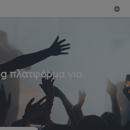
ng πλατφόρμα για
ω