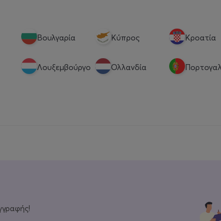
Βουλγαρία
Κύπρος
Κροατία
Λουξεμβούργο
Ολλανδία
Πορτογαλ
γγραφής!