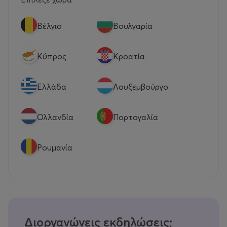
Βέλγιο
Βουλγαρία
Κύπρος
Κροατία
Eλλάδα
Λουξεμβούργο
Ολλανδία
Πορτογαλία
Ρουμανία
Διοργανώνεις εκδηλώσεις;