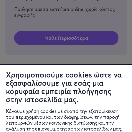
Πούλησε άμεσα εισιτήρια online, χωρίς κόστος
εγγραφής!
Χρησιμοποιούμε cookies ώστε να
εξασφαλίσουμε για εσάς μια
Πληροφορίες
κορυφαία εμπειρία πλοήγησης
Υποστήριξη
στην ιστοσελίδα μας.
Stay Connected
Κάνουμε χρήση cookies με σκοπό την εξατομίκευση
του περιεχομένου και των διαφημίσεων, την παροχή
λειτουργιών μέσων κοινωνικής δικτύωσης και την
ανάλυση της επισκεψιμότητας των ιστοσελίδων μας.
Mobile app