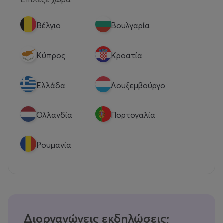
Βέλγιο
Βουλγαρία
Κύπρος
Κροατία
Eλλάδα
Λουξεμβούργο
Ολλανδία
Πορτογαλία
Ρουμανία
Διοργανώνεις εκδηλώσεις;