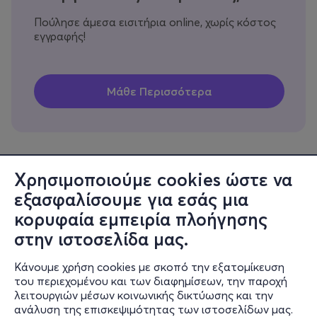
Πούλησε άμεσα εισιτήρια online, χωρίς κόστος
εγγραφής!
Χρησιμοποιούμε cookies ώστε να
εξασφαλίσουμε για εσάς μια
Πληροφορίες
κορυφαία εμπειρία πλοήγησης
Υποστήριξη
στην ιστοσελίδα μας.
Stay Connected
Κάνουμε χρήση cookies με σκοπό την εξατομίκευση
του περιεχομένου και των διαφημίσεων, την παροχή
λειτουργιών μέσων κοινωνικής δικτύωσης και την
ανάλυση της επισκεψιμότητας των ιστοσελίδων μας.
Mobile app