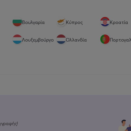
Βουλγαρία
Κύπρος
Κροατία
Λουξεμβούργο
Ολλανδία
Πορτογαλ
γγραφής!