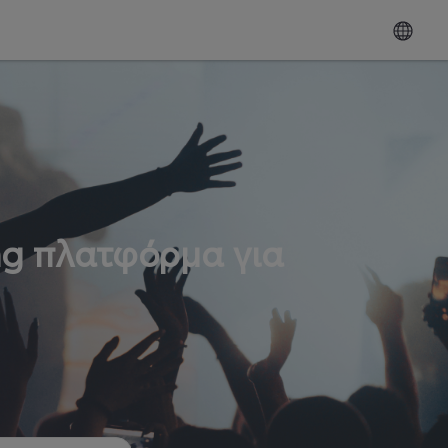
ng πλατφόρμα για
ω