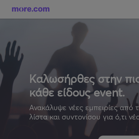
Καλωσήρθες στην πιο
κάθε είδους event.
Ανακάλυψε νέες εμπειρίες από 
λίστα και συντονίσου για ό,τι νέ