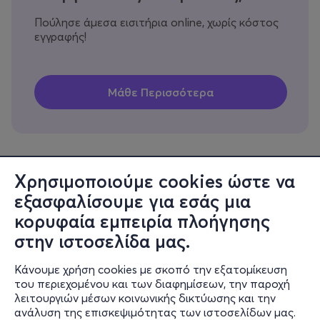
Πούλησε άμεσα εισιτήρια online, χωρίς κόστος
εγγραφής!
Χρησιμοποιούμε cookies ώστε να
εξασφαλίσουμε για εσάς μια
Πληροφορίες
κορυφαία εμπειρία πλοήγησης
Υποστήριξη
στην ιστοσελίδα μας.
Stay Connected
Κάνουμε χρήση cookies με σκοπό την εξατομίκευση
του περιεχομένου και των διαφημίσεων, την παροχή
λειτουργιών μέσων κοινωνικής δικτύωσης και την
ανάλυση της επισκεψιμότητας των ιστοσελίδων μας.
Mobile app