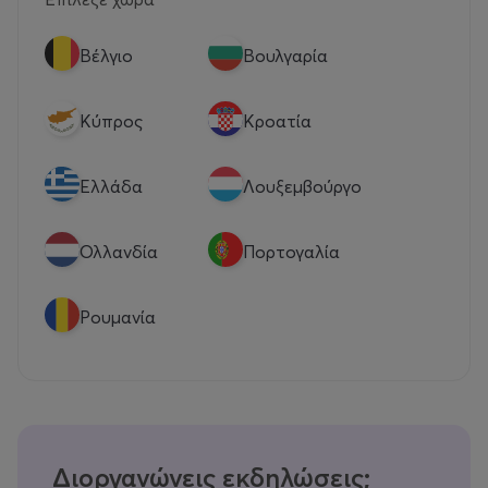
Βέλγιο
Βουλγαρία
Κύπρος
Κροατία
Eλλάδα
Λουξεμβούργο
Ολλανδία
Πορτογαλία
Ρουμανία
Διοργανώνεις εκδηλώσεις;