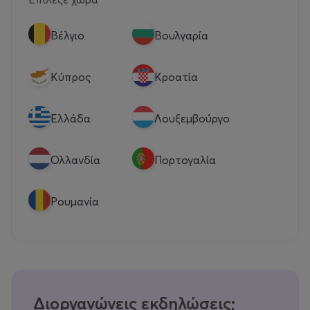
Βέλγιο
Βουλγαρία
Κύπρος
Κροατία
Eλλάδα
Λουξεμβούργο
Ολλανδία
Πορτογαλία
Ρουμανία
Διοργανώνεις εκδηλώσεις;