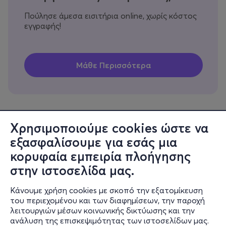
Πούλησε άμεσα εισιτήρια online, χωρίς κόστος
εγγραφής!
Χρησιμοποιούμε cookies ώστε να
εξασφαλίσουμε για εσάς μια
Πληροφορίες
κορυφαία εμπειρία πλοήγησης
Υποστήριξη
στην ιστοσελίδα μας.
Stay Connected
Κάνουμε χρήση cookies με σκοπό την εξατομίκευση
του περιεχομένου και των διαφημίσεων, την παροχή
λειτουργιών μέσων κοινωνικής δικτύωσης και την
ανάλυση της επισκεψιμότητας των ιστοσελίδων μας.
Mobile app