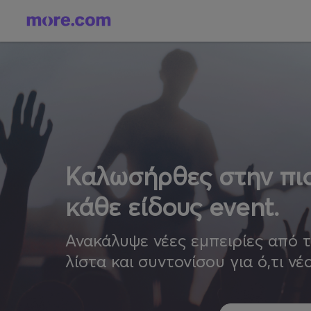
Καλωσήρθες στην πιο
κάθε είδους event.
Ανακάλυψε νέες εμπειρίες από 
λίστα και συντονίσου για ό,τι νέ