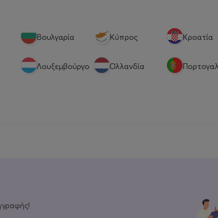
Βουλγαρία
Κύπρος
Κροατία
Λουξεμβούργο
Ολλανδία
Πορτογαλ
γγραφής!