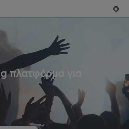
ng πλατφόρμα για
ω